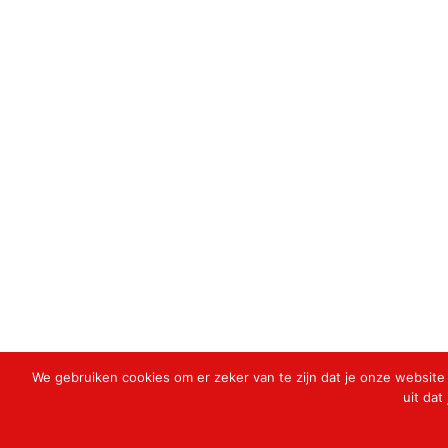
We gebruiken cookies om er zeker van te zijn dat je onze website 
uit dat