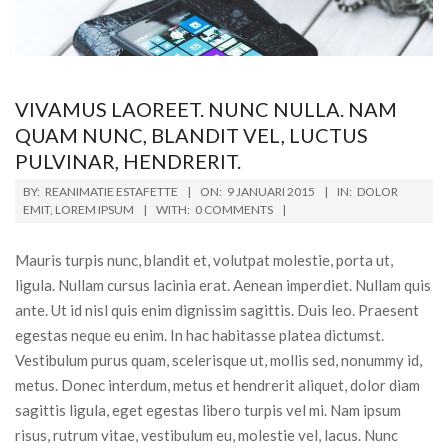
VIVAMUS LAOREET. NUNC NULLA. NAM
QUAM NUNC, BLANDIT VEL, LUCTUS
PULVINAR, HENDRERIT.
BY:
REANIMATIE ESTAFETTE
ON:
9 JANUARI 2015
IN:
DOLOR
EMIT
,
LOREM IPSUM
WITH:
0 COMMENTS
Mauris turpis nunc, blandit et, volutpat molestie, porta ut,
ligula. Nullam cursus lacinia erat. Aenean imperdiet. Nullam quis
ante. Ut id nisl quis enim dignissim sagittis. Duis leo. Praesent
egestas neque eu enim. In hac habitasse platea dictumst.
Vestibulum purus quam, scelerisque ut, mollis sed, nonummy id,
metus. Donec interdum, metus et hendrerit aliquet, dolor diam
sagittis ligula, eget egestas libero turpis vel mi. Nam ipsum
risus, rutrum vitae, vestibulum eu, molestie vel, lacus. Nunc