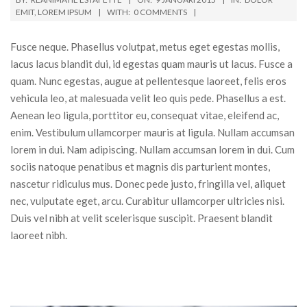
EMIT
,
LOREM IPSUM
WITH:
0 COMMENTS
Fusce neque. Phasellus volutpat, metus eget egestas mollis,
lacus lacus blandit dui, id egestas quam mauris ut lacus. Fusce a
quam. Nunc egestas, augue at pellentesque laoreet, felis eros
vehicula leo, at malesuada velit leo quis pede. Phasellus a est.
Aenean leo ligula, porttitor eu, consequat vitae, eleifend ac,
enim. Vestibulum ullamcorper mauris at ligula. Nullam accumsan
lorem in dui. Nam adipiscing. Nullam accumsan lorem in dui. Cum
sociis natoque penatibus et magnis dis parturient montes,
nascetur ridiculus mus. Donec pede justo, fringilla vel, aliquet
nec, vulputate eget, arcu. Curabitur ullamcorper ultricies nisi.
Duis vel nibh at velit scelerisque suscipit. Praesent blandit
laoreet nibh.