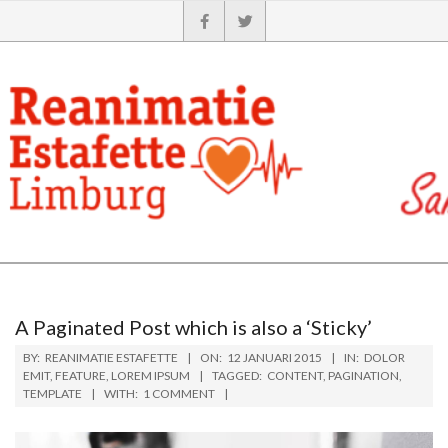
A Paginated Post which is also a ‘Sticky’
BY:
REANIMATIE ESTAFETTE
ON:
12 JANUARI 2015
IN:
DOLOR
EMIT
,
FEATURE
,
LOREM IPSUM
TAGGED:
CONTENT
,
PAGINATION
,
TEMPLATE
WITH:
1 COMMENT